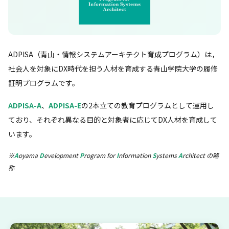
ADPISA（青山・情報システムアーキテクト育成プログラム）は，
社会人を対象にDX時代を担う人材を育成する青山学院大学の履修
証明プログラムです。
ADPISA-A
、
ADPISA-E
の2本立ての教育プログラムとして運用し
ており、それぞれ異なる目的と対象者に応じてDX人材を育成して
います。
※
A
oyama
D
evelopment
P
rogram for
I
nformation
S
ystems
A
rchitect の略
称