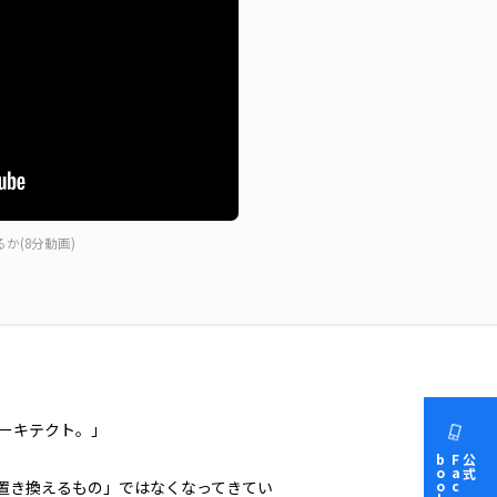
るか(8分動画)
アーキテクト。」
book
Face
公式
置き換えるもの」ではなくなってきてい