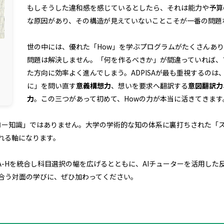
もしそうした違和感を感じているとしたら、それは能力や予算
な原因があり、その構造が見えていないことこそが一番の問題
世の中には、優れた「How」を学ぶプログラムがたくさんあり
問題は解決しません。「何を作るべきか」が間違っていれば、
た方向に効率よく進んでしまう。ADPISAが最も重視するのは
に」を問い直す
意義構想力
、想いを要求へ翻訳する
意図翻訳力
力
。この三つがあって初めて、Howの力が本当に活きてきます
「フロー知識」ではありません。大学の学術的な知の体系に裏打ちされた「
れる軸になります。
ADPISA-Hを統合し科目選択の幅を広げるとともに、AIチューターを活用
合う対面の学びに、ぜひ加わってください。